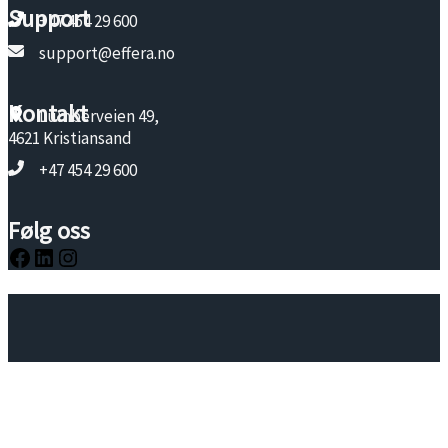
Support
+47 454 29 600
support@effera.no
Kontakt
Lumberveien 49,
4621 Kristiansand
+47 454 29 600
Følg oss
Facebook
LinkedIn
Instagram