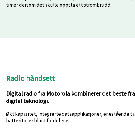
timer dersom det skulle oppstå ett strømbrudd.
Radio håndsett
Digital radio fra Motorola kombinerer det beste fra
digital teknologi.
Økt kapasitet, integrerte dataapplikasjoner, enestående ta
batteritid er blant fordelene.