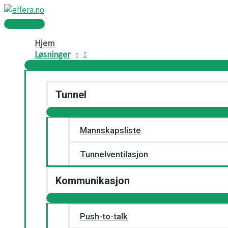
Hopp
rett
Hovedmeny
til
innholdet
Hjem
Løsninger
Tunnel
Mannskapsliste
Tunnelventilasjon
Kommunikasjon
Push-to-talk