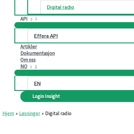
Digital radio
API
Effera API
Artikler
Dokumentasjon
Om oss
NO
EN
Login Insight
Hjem
Løsninger
Digital radio